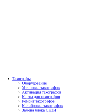
Продажа и обслуживание тахографов в
Краснодарском крае
Продажа и обслуживание тахографов
в Краснодарском крае
Тахографы
Оборудование
Установка тахографов
Активация тахографов
Карты для тахографов
Ремонт тахографов
Калибровка тахографов
Замена блока СКЗИ